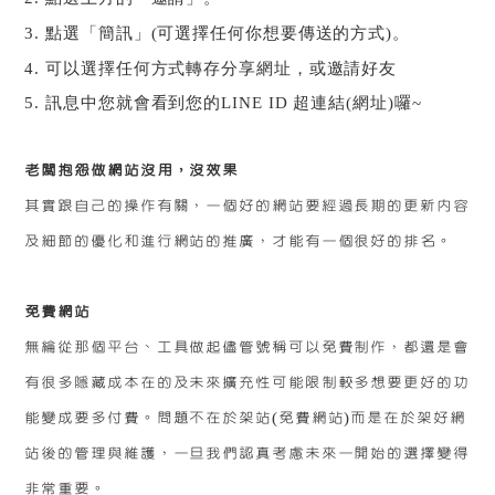
3.
點選「簡訊」
(
可選擇任何你想要傳送的方式
)
。
4.
可以選擇任何方式轉存分享網址，或邀請好友
5.
訊息中您就會看到您的
LINE ID
超連結
(
網址
)
囉
~
老闆抱怨做網站沒用，沒效果
其實跟自己的操作有關，一個好的網站要經過長期的更新內容
及細節的優化和進行網站的推廣，才能有一個很好的排名。
免費網站
無綸從那個平台、工具做起儘管號稱可以免費制作，都還是會
有很多隱藏成本在的及未來擴充性可能限制較多想要更好的功
能變成要多付費。問題不在於架站(免費網站)而是在於架好網
站後的管理與維護，一旦我們認真考慮未來一開始的選擇變得
非常重要。