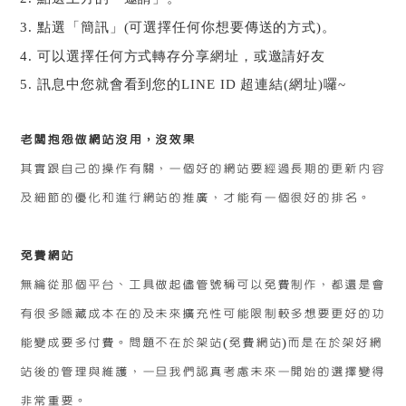
3.
點選「簡訊」
(
可選擇任何你想要傳送的方式
)
。
4.
可以選擇任何方式轉存分享網址，或邀請好友
5.
訊息中您就會看到您的
LINE ID
超連結
(
網址
)
囉
~
老闆抱怨做網站沒用，沒效果
其實跟自己的操作有關，一個好的網站要經過長期的更新內容
及細節的優化和進行網站的推廣，才能有一個很好的排名。
免費網站
無綸從那個平台、工具做起儘管號稱可以免費制作，都還是會
有很多隱藏成本在的及未來擴充性可能限制較多想要更好的功
能變成要多付費。問題不在於架站(免費網站)而是在於架好網
站後的管理與維護，一旦我們認真考慮未來一開始的選擇變得
非常重要。