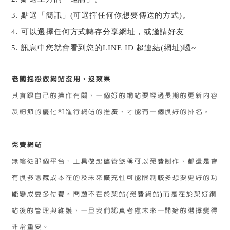
3.
點選「簡訊」
(
可選擇任何你想要傳送的方式
)
。
4.
可以選擇任何方式轉存分享網址，或邀請好友
5.
訊息中您就會看到您的
LINE ID
超連結
(
網址
)
囉
~
老闆抱怨做網站沒用，沒效果
其實跟自己的操作有關，一個好的網站要經過長期的更新內容
及細節的優化和進行網站的推廣，才能有一個很好的排名。
免費網站
無綸從那個平台、工具做起儘管號稱可以免費制作，都還是會
有很多隱藏成本在的及未來擴充性可能限制較多想要更好的功
能變成要多付費。問題不在於架站(免費網站)而是在於架好網
站後的管理與維護，一旦我們認真考慮未來一開始的選擇變得
非常重要。